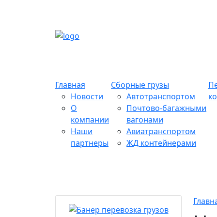
Главная
Сборные грузы
П
Новости
Автотранспортом
к
О
Почтово-багажными
компании
вагонами
Наши
Авиатранспортом
партнеры
ЖД контейнерами
Главн