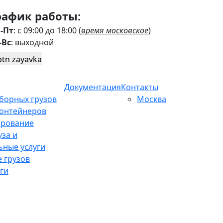
рафик работы:
-Пт
: с 09:00 до 18:00 (
время московское
)
-Вс
: выходной
Документация
Контакты
борных грузов
Москва
контейнеров
ирование
уза и
ьные услуги
 грузов
ги