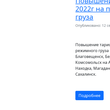
Повышени
2022г на 
груза
Опубликовано: 12 с
Повышение тариф
режимного груза 
Благовещенск, Бе
Комсомольск на А
Находка, Магадан
Сахалинск.
Подробнее